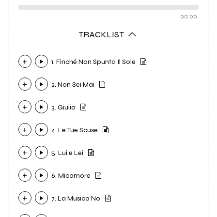
00:00
TRACKLIST
1. Finché Non Spunta Il Sole
2. Non Sei Mai
3. Giulia
4. Le Tue Scuse
5. Lui e Lei
6. Micamore
7. La Musica No