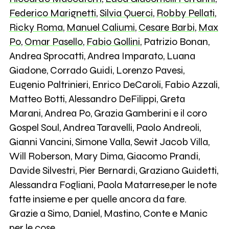
Federico Marignetti
,
Silvia Querci
,
Robby Pellati
,
Ricky Roma
,
Manuel Caliumi
,
Cesare Barbi
,
Max
Po
,
Omar Pasello
,
Fabio Gollini
, Patrizio Bonan,
Andrea Sprocatti, Andrea Imparato, Luana
Giadone, Corrado Guidi, Lorenzo Pavesi,
Eugenio Paltrinieri, Enrico DeCaroli, Fabio Azzali,
Matteo Botti, Alessandro DeFilippi, Greta
Marani, Andrea Po, Grazia Gamberini e il coro
Gospel Soul, Andrea Taravelli, Paolo Andreoli,
Gianni Vancini, Simone Valla, Sewit Jacob Villa,
Will Roberson, Mary Dima, Giacomo Prandi,
Davide Silvestri, Pier Bernardi, Graziano Guidetti,
Alessandra Fogliani, Paola Matarrese,per le note
fatte insieme e per quelle ancora da fare.
Grazie a Simo, Daniel, Mastino, Conte e Manic
per le cose.