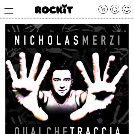
MAGAZINE
DATABASE
ARTICOLI
CONCERTI
ARTISTI
SHOP
RADIO