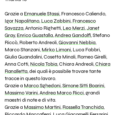
Grazie a
Emanuele Stassi
, Francesco Caliendo,
Igor Napolitano
,
Luca Zabbini
,
Francesco
Savazza
, Antonio Righetti,
Leo Merzi
,
Janet
Gray
,
Enrico Guastalla
,
Andrea Gandolfi
, Stefano
Riccò, Roberto Andreoli,
Giovanni Nebbia
,
Marco Stanzani,
Mirko Limoni
, Luca Fabbri,
Giulia Guandalini, Cosetta Minali, Romeo Girelli,
Anna Cotti,
Nicola Tobia
, Chiara Andreoli,
Chiara
Ranalletta
, dei quali è possibile trovare tante
tracce in questo lavoro.
Grazie a
Marco Sghedoni
,
Simone Sitti Boarini
,
Massimo Varini
,
Andrea Marco Ricci
, grandi
maestri di note e di vita.
Grazie a
Massimo Martini
,
Rossella Tranchida
,
Riccardo Maccaferri
,
Luca Giacomelli Ferrarini
,