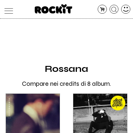
MAGAZINE
DATABASE
ARTICOLI
CONCERTI
ARTISTI
SHOP
Rossana
RADIO
Compare nei credits di 8 album.