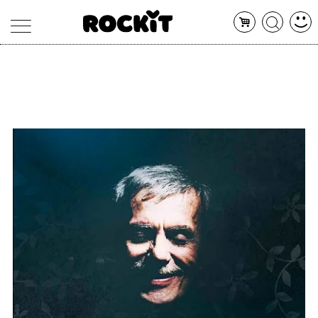
MAGAZINE
DATABASE
ARTICOLI
CONCERTI
ARTISTI
SHOP
RADIO