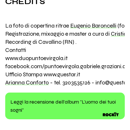
CREDITS
La foto di copertina ritrae
Eugenio Baroncelli
(foto
Registrazione, mixaggio e master a cura di
Cristia
Recording di Cavallino (RN) .
Contatti
www.duopuntoevirgola.it
facebook.com/puntoevirgola.gabriele.graziani.al
Ufficio Stampa www.guestar.it
Arianna Conforto
- tel. 3203535126 - info@guestar.
Leggi la recensione dell'album "L'uomo dei tuoi
sogni"