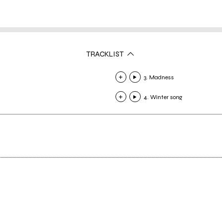
TRACKLIST
3. Madness
4. Winter song