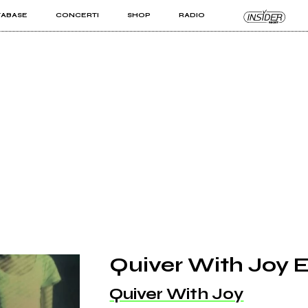
TABASE
CONCERTI
SHOP
RADIO
KIT PRO
ISTI
VIZI
Quiver With Joy 
Quiver With Joy