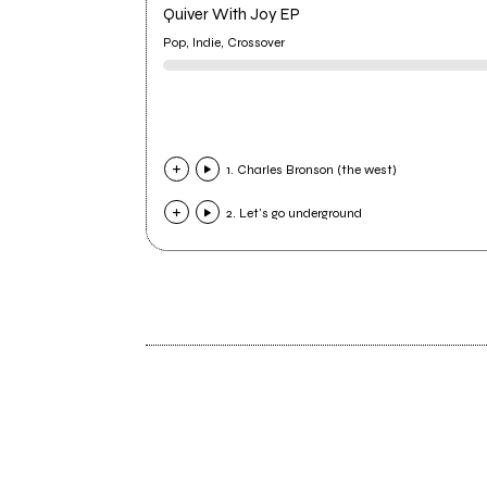
Quiver With Joy EP
Pop, Indie, Crossover
1. Charles Bronson (the west)
2. Let's go underground