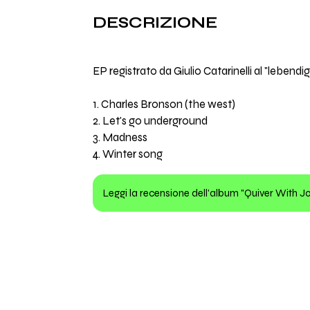
DESCRIZIONE
EP registrato da Giulio Catarinelli al "lebendi
1. Charles Bronson (the west)
2. Let's go underground
3. Madness
4. Winter song
Leggi la recensione dell'album "Quiver With J