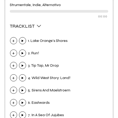
Strumentale, Indie, Alternativo
00:00
TRACKLIST
1. Lake Orange's Shores
2. Run!
3. Tip Tap, Mr Drop
4. Wild West Story: Land!
5. Sirens And Maelstroem
6. Eastwards
7. In A Sea Of Jujubes