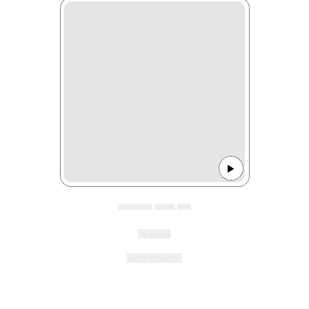
▄▄▄▄▄ ▄▄▄ ▄▄
▄▄▄
▄▄▄▄▄