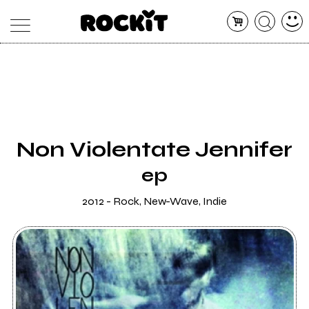
MAGAZINE
DATABASE
ARTICOLI
CONCERTI
ARTISTI
SHOP
Non Violentate Jennifer
RADIO
ep
2012 - Rock, New-Wave, Indie