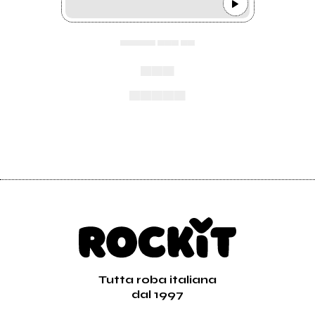
▄▄▄▄▄ ▄▄▄ ▄▄
▄▄▄
▄▄▄▄▄
Tutta roba italiana
dal 1997