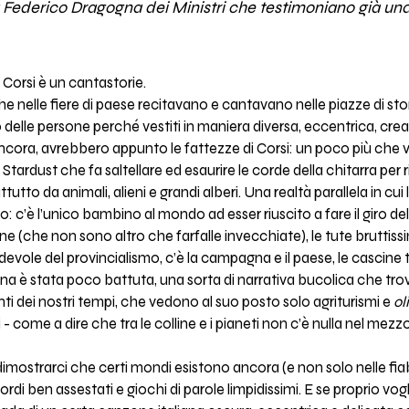
Federico Dragogna dei Ministri che testimoniano già una 
Corsi è un cantastorie.
he nelle fiere di paese recitavano e cantavano nelle piazze di stor
 delle persone perché vestiti in maniera diversa, eccentrica, crea
ancora, avrebbero appunto le fattezze di Corsi: un poco più che
Stardust che fa saltellare ed esaurire le corde della chitarra per r
utto da animali, alieni e grandi alberi. Una realtà parallela in cui 
o: c’è l’unico bambino al mondo ad esser riuscito a fare il giro del
alene (che non sono altro che farfalle invecchiate), le tute bruttissi
devole del provincialismo, c’è la campagna e il paese, le cascine
iana è stata poco battuta, una sorta di narrativa bucolica che tro
ti dei nostri tempi, che vedono al suo posto solo agriturismi e
ol
lliti - come a dire che tra le colline e i pianeti non c’è nulla nel me
imostrarci che certi mondi esistono ancora (e non solo nelle fiabe
i ben assestati e giochi di parole limpidissimi. E se proprio vogl