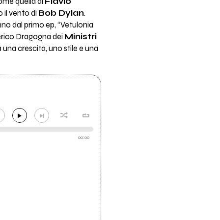
come quella di
Flavio
 il vento di
Bob Dylan
.
nno dal primo ep, “Vetulonia
derico Dragogna dei
Ministri
 una crescita, uno stile e una
00:00