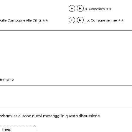
9. Cocomero
Dalle Campagne Alle Città
10. Canzone per me
commento
vvisami se ci sono nuovi messaggi in questa discussione
Invia