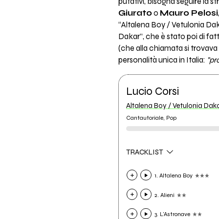
putativi, bisogna seguire la s
Giurato
o
Mauro Pelosi
“Altalena Boy / Vetulonia Dak
Dakar”, che è stato poi di fa
(che alla chiamata si trovava 
personalità unica in Italia:
"pr
Lucio Corsi
Altalena Boy / Vetulonia Dak
Cantautoriale, Pop
TRACKLIST
1. Altalena Boy
2. Alieni
3. L'Astronave