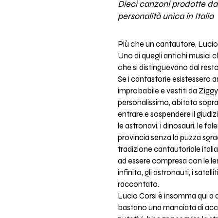
Dieci canzoni prodotte da 
personalità unica in Italia
Più che un cantautore, Lucio 
Uno di quegli antichi musici c
che si distinguevano dal resto
Se i cantastorie esistessero 
improbabile e vestiti da Ziggy 
personalissimo, abitato sopratt
entrare e sospendere il giudizi
le astronavi, i dinosauri, le f
provincia senza la puzza sgra
tradizione cantautoriale ital
ad essere compresa con le len
infinito, gli astronauti, i sate
raccontato.
Lucio Corsi è insomma qui a d
bastano una manciata di accord