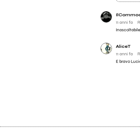
IlCommo
11 anni fa
R
Inascoltabil
AliceT
11 anni fa
R
E bravo Luci