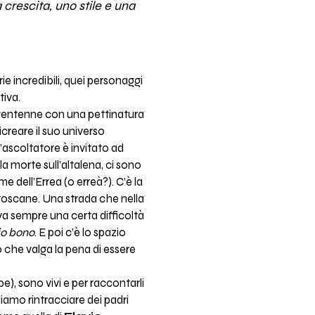
crescita, uno stile e una
ie incredibili, quei personaggi
tiva.
 ventenne con una pettinatura
icreare il suo universo
l’ascoltatore è invitato ad
la morte sull’altalena, ci sono
me dell’Errea (o erreà?). C’è la
 toscane. Una strada che nella
va sempre una certa difficoltà
io bono
. E poi c’è lo spazio
zzo che valga la pena di essere
), sono vivi e per raccontarli
iamo rintracciare dei padri