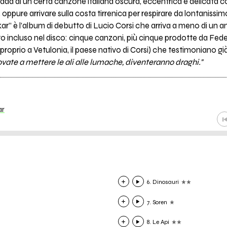
trada di un certa canzone italiana oscura, eccentrica e delicata 
, oppure arrivare sulla costa tirrenica per respirare da lontanissimo
ar” è l’album di debutto di Lucio Corsi che arriva a meno di un a
tto incluso nel disco: cinque canzoni, più cinque prodotte da Fe
proprio a Vetulonia, il paese nativo di Corsi) che testimoniano già
ovate a mettere le ali alle lumache, diventeranno draghi."
ar
6. Dinosauri
7. Soren
8. Le Api