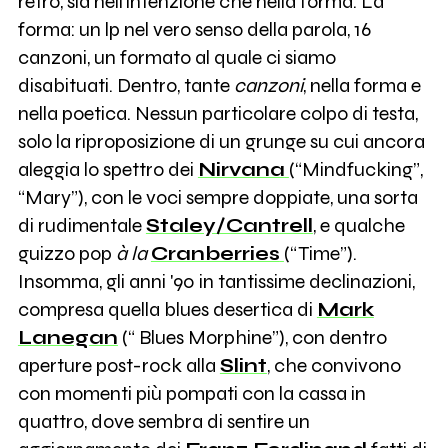
retrò, sia nell'intenzione che nella forma. La
forma: un lp nel vero senso della parola, 16
canzoni, un formato al quale ci siamo
disabituati. Dentro, tante
canzoni
, nella forma e
nella poetica. Nessun particolare colpo di testa,
solo la riproposizione di un grunge su cui ancora
aleggia lo spettro dei
Nirvana
(“Mindfucking”,
“Mary”), con le voci sempre doppiate, una sorta
di rudimentale
Staley/Cantrell
, e qualche
guizzo pop
à la
Cranberries
(“Time”).
Insomma, gli anni '90 in tantissime declinazioni,
compresa quella blues desertica di
Mark
Lanegan
(“ Blues Morphine”), con dentro
aperture post-rock alla
Slint
, che convivono
con momenti più pompati con la cassa in
quattro, dove sembra di sentire un