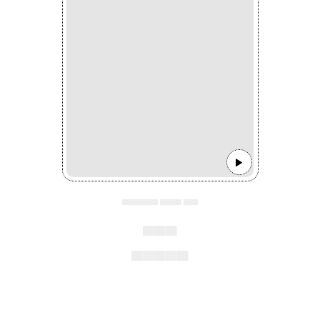
▄▄▄▄▄ ▄▄▄ ▄▄
▄▄▄
▄▄▄▄▄