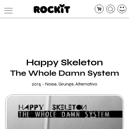
MAGAZINE
DATABASE
ARTICOLI
CONCERTI
ARTISTI
SHOP
Happy Skeleton
RADIO
The Whole Damn System
2015 - Noise, Grunge, Alternativo