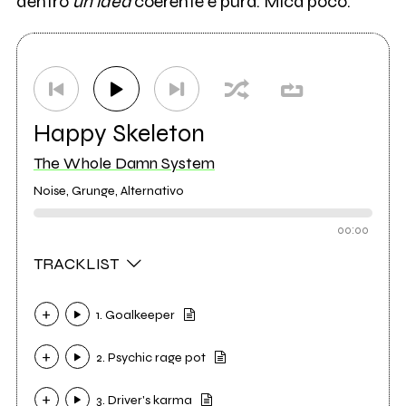
dentro
un'idea
coerente e pura. Mica poco.
Happy Skeleton
The Whole Damn System
Noise, Grunge, Alternativo
00:00
TRACKLIST
1. Goalkeeper
2. Psychic rage pot
3. Driver's karma