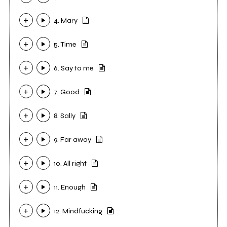
4. Mary
5. Time
6. Say to me
7. Good
8. Sally
9. Far away
10. All right
11. Enough
12. Mindfucking