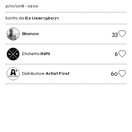
31/01/2018 - 09:00
Scritto da
Ex User136071
33
Bianco
6
Etichetta
INRI
60
Distributore
Artist First