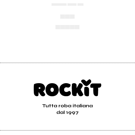
▄▄▄▄▄ ▄▄▄ ▄▄
▄▄▄
▄▄▄▄▄
Tutta roba italiana
dal 1997