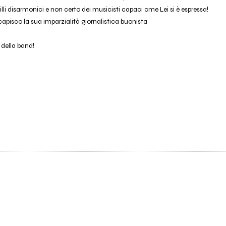
li disarmonici e non certo dei musicisti capaci cme Lei si è espressa!
isco la sua imparzialità giornalistica buonista
della band!