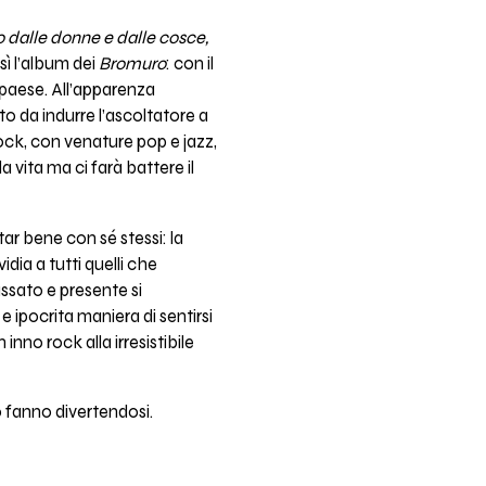
o dalle donne e dalle cosce,
osì l’album dei
Bromuro
: con il
 paese. All’apparenza
o da indurre l’ascoltatore a
rock, con venature pop e jazz,
vita ma ci farà battere il
tar bene con sé stessi: la
dia a tutti quelli che
assato e presente si
 ipocrita maniera di sentirsi
inno rock alla irresistibile
o fanno divertendosi.