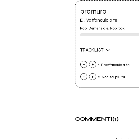
bromuro
E ...Vaffanculo a te
Pop, Demenziale, Pop rock
TRACKLIST
1. E vaffanculo a te
2. Non sei più tu
COMMENTI
(1)