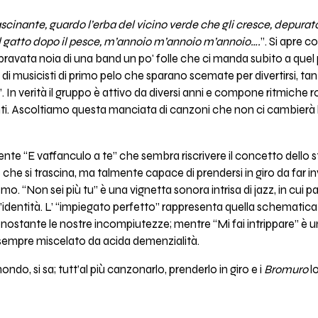
cinante, guardo l’erba del vicino verde che gli cresce, depurat
il gatto dopo il pesce, m’annoio m’annoio m’annoio….
”. Si apre c
ravata noia di una band un po' folle che ci manda subito a quel
i musicisti di primo pelo che sparano scemate per divertirsi, tant
. In verità il gruppo è attivo da diversi anni e compone ritmiche 
ti. Ascoltiamo questa manciata di canzoni che non ci cambierà la 
erente “E vaffanculo a te” che sembra riscrivere il concetto dello s
he si trascina, ma talmente capace di prendersi in giro da far invi
. “Non sei più tu” è una vignetta sonora intrisa di jazz, in cui p
identità. L’ “impiegato perfetto” rappresenta quella schematica e
nonostante le nostre incompiutezze; mentre “Mi fai intrippare” è un 
o sempre miscelato da acida demenzialità.
ndo, si sa; tutt’al più canzonarlo, prenderlo in giro e i
Bromuro
l