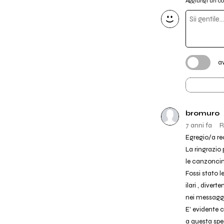
Aggiungi un 
a
bromuro
7 anni fa
R
Egregio/a re
La ringrazio 
le canzoncin
Fossi stato l
ilari , divert
nei messaggi 
E' evidente 
a questa spec