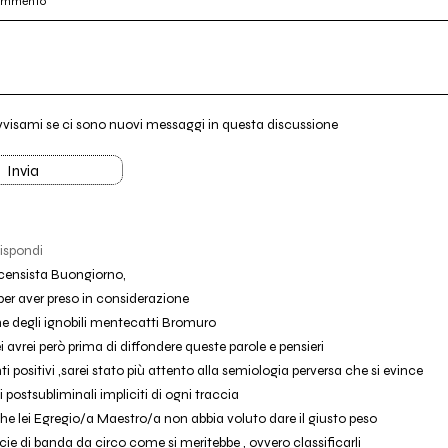
commento
vvisami se ci sono nuovi messaggi in questa discussione
Invia
ispondi
censista Buongiorno,
per aver preso in considerazione
e degli ignobili mentecatti Bromuro
ei avrei però prima di diffondere queste parole e pensieri
enti positivi ,sarei stato più attento alla semiologia perversa che si evince
postsubliminali impliciti di ogni traccia
che lei Egregio/a Maestro/a non abbia voluto dare il giusto peso
ie di banda da circo come si meritebbe , ovvero classificarli