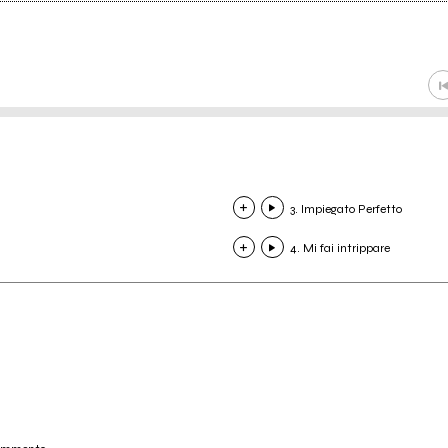
3. Impiegato Perfetto
4. Mi fai intrippare