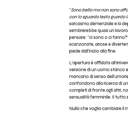
“
Sono bello ma non sono affas
con lo sguardo lesto guardo 
sarcasmo demenziale e la dep
sembrerebbe quasi un lavoro d
pensare: “ci sono o ci fanno?”
scanzonate, ariose e diverten
piede dall’inizio alla fine.
L’apertura è affidata all’irriv
versione di un uomo stanco e c
mancano di senso dell’umorismo
confondono alla ricerca di un’
completi di fronte agli altri, 
sensualità femminile. Il tutt
Nulla che voglia cambiare il mo