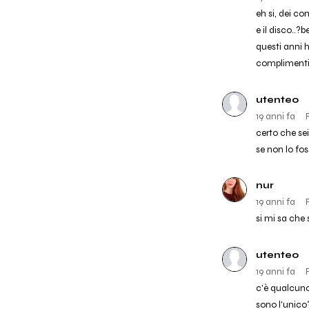
eh si, dei co
e il disco..?
questi anni 
complimenti..
utente0
19 anni fa
certo che sei
se non lo fos
nur
19 anni fa
si mi sa che s
utente0
19 anni fa
c'è qualcuno
sono l'unico?