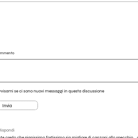
commento
vvisami se ci sono nuovi messaggi in questa discussione
Invia
Rispondi
 credo che pianissimo fortissimo sia migliore di canzoni allo specchio... ov