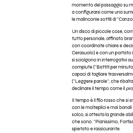
momento del passaggio su maj
a configurarsi come una summa
le malinconie sottili di “Canzo
Un disco di piccole cose, com
tutto personale, affinato br
con coordinate chiare e decis
Cerasuolo) e con un portato i
si sciolgono in interrogativi a
compiute (“Battiti per minuto
capaci di tagliare trasversalm
(“Leggere parole”, che ribalta
declinare il tempo come il
pro
Il tempo è il filo rosso che 
con le molteplici e mai banal
solco, si attesta la grande abi
che sono. “Pianissimo, Fortiss
spietato e rassicurante.