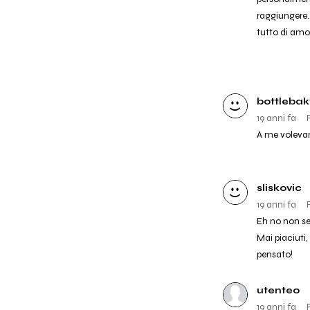
raggiungere.
tutto di amo
bottlebak
19 anni fa
A me volevano
sliskovic
19 anni fa
Eh no non sei
Mai piaciuti,
pensato!
utente0
19 anni fa