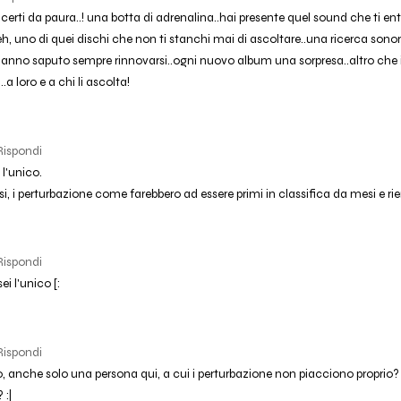
ncerti da paura..! una botta di adrenalina..hai presente quel sound che ti e
beh, uno di quei dischi che non ti stanchi mai di ascoltare..una ricerca sonora i
hanno saputo sempre rinnovarsi..ogni nuovo album una sorpresa..altro che i
a loro e a chi li ascolta!
Rispondi
 l'unico.
si, i perturbazione come farebbero ad essere primi in classifica da mesi e riem
Rispondi
ei l'unico [:
Rispondi
, anche solo una persona qui, a cui i perturbazione non piacciono proprio
 :|