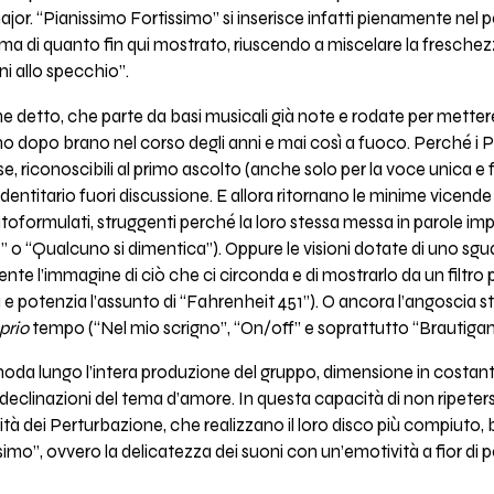
or. “Pianissimo Fortissimo” si inserisce infatti pienamente nel
 di quanto fin qui mostrato, riuscendo a miscelare la freschezz
ni allo specchio”.
e detto, che parte da basi musicali già note e rodate per mette
ano dopo brano nel corso degli anni e mai così a fuoco. Perché i
e, riconoscibili al primo ascolto (anche solo per la voce unica e
dentitario fuori discussione. E allora ritornano le minime vicende
utoformulati, struggenti perché la loro stessa messa in parole impl
” o “Qualcuno si dimentica”). Oppure le visioni dotate di uno sgu
ente l’immagine di ciò che ci circonda e di mostrarlo da un filtro 
 e potenzia l’assunto di “Fahrenheit 451”). O ancora l’angoscia str
prio
tempo (“Nel mio scrigno”, “On/off” e soprattutto “Brautigan
si snoda lungo l’intera produzione del gruppo, dimensione in cos
i declinazioni del tema d’amore. In questa capacità di non ripete
lità dei Perturbazione, che realizzano il loro disco più compiuto, br
imo”, ovvero la delicatezza dei suoni con un’emotività a fior di 