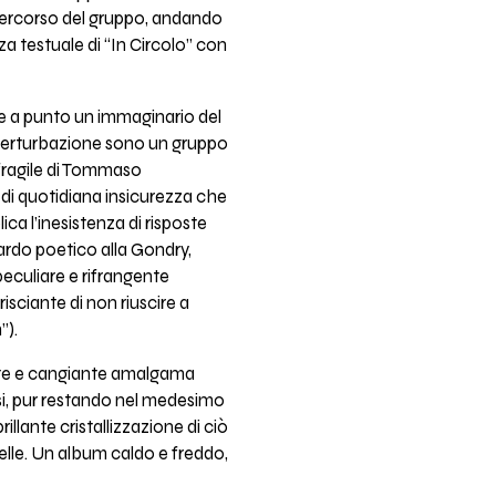
 percorso del gruppo, andando
a testuale di “In Circolo” con
re a punto un immaginario del
 Perturbazione sono un gruppo
 fragile di Tommaso
 di quotidiana insicurezza che
ica l’inesistenza di risposte
ardo poetico alla Gondry,
peculiare e rifrangente
isciante di non riuscire a
”).
tante e cangiante amalgama
rsi, pur restando nel medesimo
illante cristallizzazione di ciò
pelle. Un album caldo e freddo,