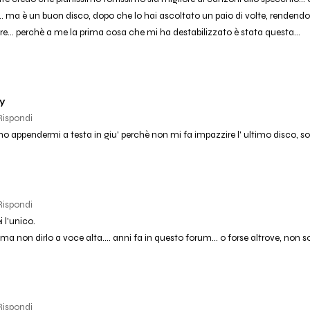
.. ma è un buon disco, dopo che lo hai ascoltato un paio di volte, rendendo
re... perchè a me la prima cosa che mi ha destabilizzato è stata questa...
y
Rispondi
 appendermi a testa in giu' perchè non mi fa impazzire l' ultimo disco, solo 
Rispondi
 l'unico.
 ma non dirlo a voce alta.... anni fa in questo forum... o forse altrove, non s
Rispondi