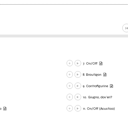
7. On/Off
8. Brautigan
9. Controfigurine
10. Giugno, dov’eri?
a
11. On/Off (Acustica)