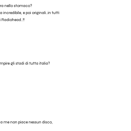
ntra nello stomaco?
ncredibile, e poi originali..in tutti
 Radiohead..!!
pire gli stadi di tutta italia?
? a me non piace nessun disco,