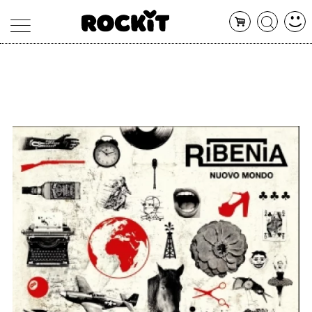
MAGAZINE
DATABASE
ARTICOLI
CONCERTI
ARTISTI
SHOP
RADIO