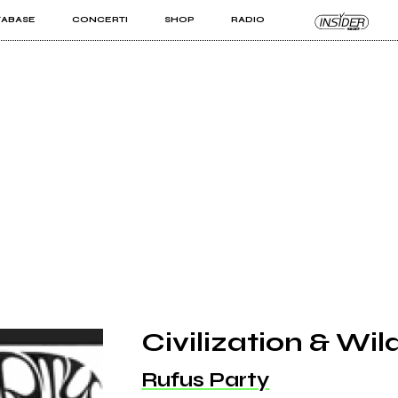
TABASE
CONCERTI
SHOP
RADIO
KIT PRO
ISTI
VIZI
Civilization & Wi
Rufus Party