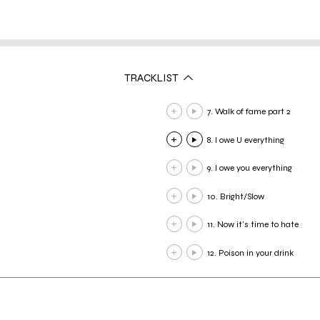
TRACKLIST
7. Walk of fame part 2
8. I owe U everything
9. I owe you everything
10. Bright/Slow
11. Now it's time to hate
12. Poison in your drink