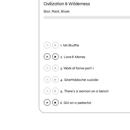
Civilization & Wilderness
Soul, Rock, Blues
1. Mr.Shuffle
2. Love & Money
3. Walk of fame part 1
4. Ghettoblaster suicide
5. There's a woman on a bench
6. Girl on a pedestal