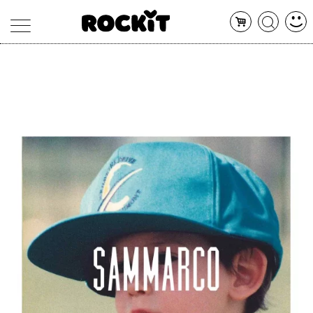
MAGAZINE
DATABASE
ARTICOLI
CONCERTI
ARTISTI
SHOP
RADIO