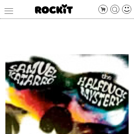
MAGAZINE
DATABASE
ARTICOLI
CONCERTI
ARTISTI
SHOP
RADIO