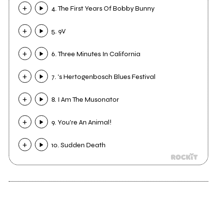
4. The First Years Of Bobby Bunny
5. 9V
6. Three Minutes In California
7. 's Hertogenbosch Blues Festival
8. I Am The Musonator
9. You're An Animal!
10. Sudden Death