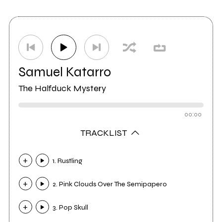
11
Etichetta
Angle Records
0
Samuel Katarro
The Halfduck Mystery
00:00
TRACKLIST
1. Rustling
2. Pink Clouds Over The Semipapero
3. Pop Skull