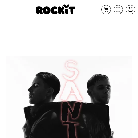
MAGAZINE
DATABASE
ARTICOLI
CONCERTI
ARTISTI
SHOP
RADIO