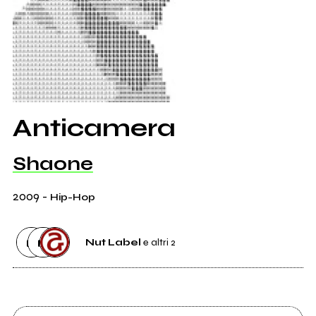
Anticamera
Shaone
2009
-
Hip-Hop
Nut Label
e altri 2
Etichetta
Nut Label
1