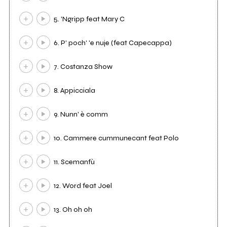
5. 'Ngripp feat Mary C
6. P' poch' 'e nuje (feat Capecappa)
7. Costanza Show
8. Appicciala
9. Nunn' è comm
10. Cammere cummunecant feat Polo
11. Scemanfù
12. Word feat Joel
13. Oh oh oh