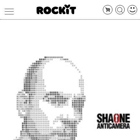
MAGAZINE
DATABASE
ARTICOLI
CONCERTI
ARTISTI
SHOP
RADIO