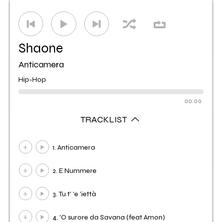
Studio di registrazione
Nut studio
1
Distributore
Audioglobe
25
Shaone
Anticamera
Hip-Hop
00:00
TRACKLIST
1. Anticamera
2. E Nummere
3. Tu t' 'e 'iettà
4. 'O surore da Savana (feat Amon)