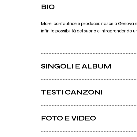
BIO
Mare, cantautrice e producer, nasce a Genova nel
infinite possibilità del suono e intraprendendo u
SINGOLI E ALBUM
TESTI CANZONI
Ci sono 8 testi di canzoni di Mare.
FOTO E VIDEO