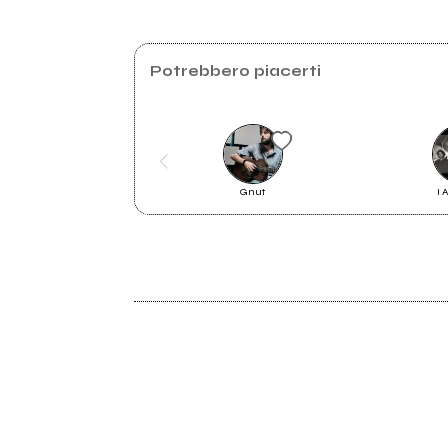
Potrebbero piacerti
Palchibelli 2023: il 29 novembre è
Gnut
I 
tempo di finalissima
2024
Clessidre