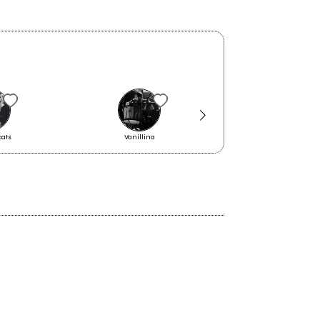
Il Bollettino di venerdì 29
cats
Vanillina
Maieutica [Calabri
settembre
2023
Ultramorfosi