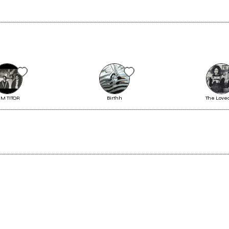
Ecco chi suonerà a Palchibelli
AM TITOR
Birthh
The Love
2023
Vedi tutti