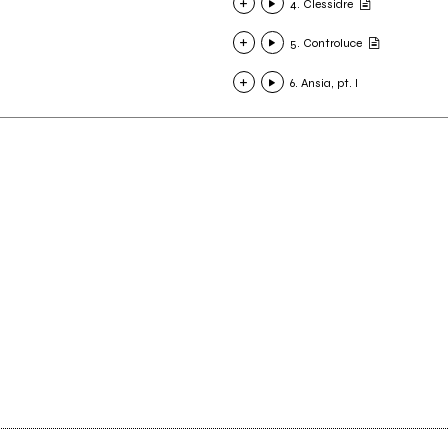
4. Clessidre
5. Controluce
6. Ansia, pt. I