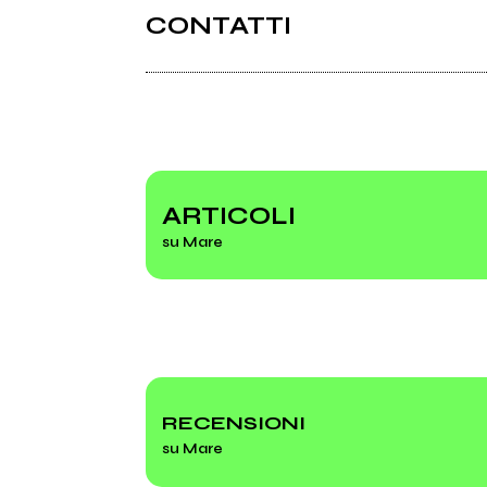
CONTATTI
2024
2023
Clessidre
Ultr
Facebook
Instagram
Spotify
ARTICOLI
su Mare
Linktr.ee
Meteore
RECENSIONI
su Mare