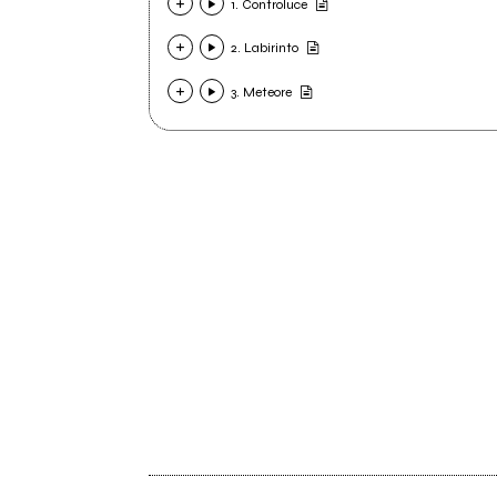
1. Controluce
2. Labirinto
3. Meteore