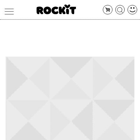
MAGAZINE
DATABASE
ARTICOLI
CONCERTI
ARTISTI
SHOP
RADIO