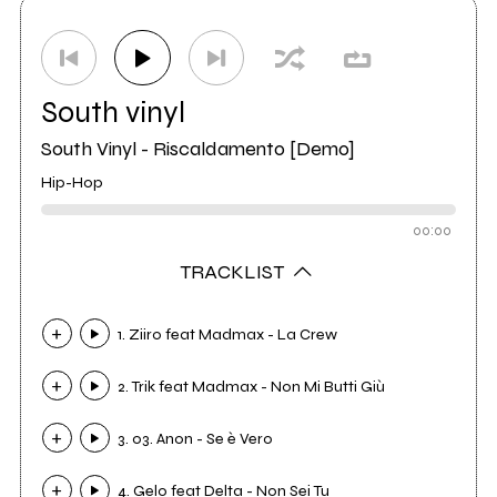
South vinyl
South Vinyl - Riscaldamento [Demo]
Hip-Hop
00:00
TRACKLIST
1. Ziiro feat Madmax - La Crew
2. Trik feat Madmax - Non Mi Butti Giù
3. 03. Anon - Se è Vero
4. Gelo feat Delta - Non Sei Tu