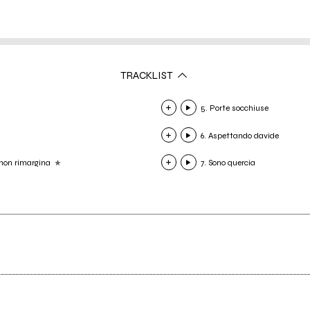
TRACKLIST
5. Porte socchiuse
6. Aspettando davide
e non rimargina
7. Sono quercia