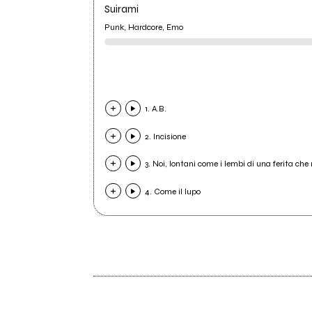
Suirami
Punk, Hardcore, Emo
1. A.B.
2. Incisione
3. Noi, lontani come i lembi di una ferita ch
4. Come il lupo