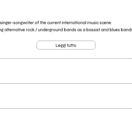
 singer-songwriter of the current international music scene.
ng alternative rock / underground bands as a bassist and blues bands 
Leggi tutto
Tutti i testi