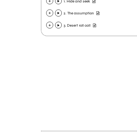
1. Hide and seek
2. The assumption
3. Desert roll call