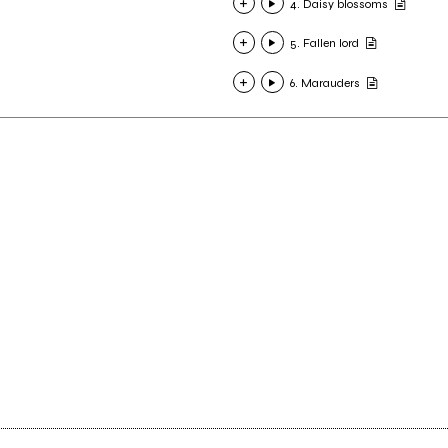
4. Daisy blossoms
5. Fallen lord
6. Marauders