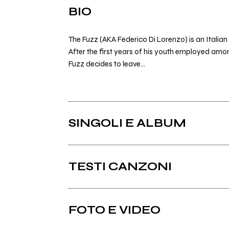
BIO
The Fuzz (AKA Federico Di Lorenzo) is an Italian
After the first years of his youth employed amo
Fuzz decides to leave...
SINGOLI E ALBUM
TESTI CANZONI
Ci sono 10 testi di canzoni di The Fuzz.
FOTO E VIDEO