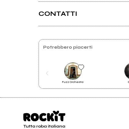
CONTATTI
2024
Nighthorse
Instagram
Spotify
Potrebbero piacerti
Fuzz Orchestra
48 Official Video
Tutta roba italiana