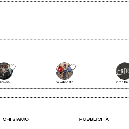
Scrivi all'utente che amministra la pagina.
Dissidio
Folkabbestia
Gran Riv
Daisy blossoms
Invia messaggio
CHI SIAMO
PUBBLICITÀ