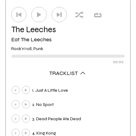
Distributore
Self Distribuzione S.p.A.
4
The Leeches
Eat The Leeches
Rock'n'roll, Punk
00:00
TRACKLIST
1. Just A Little Love
2. No Sport
3. Dead People Ate Dead
4. King Kong