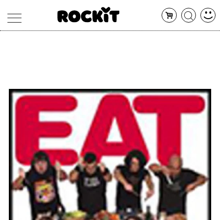
MAGAZINE
DATABASE
ARTICOLI
CONCERTI
ARTISTI
SHOP
RADIO