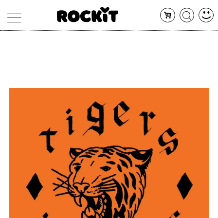
MAGAZINE
DATABASE
ARTICOLI
CONCERTI
ARTISTI
SHOP
RADIO