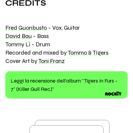
CREDITS
Fred Guonbusto
- Vox, Guitar
David Bau
- Bass
Tommy Lì - Drum
Recorded and mixed by
Tommo & TIgers
Cover Art by
Toni Franz
Leggi la recensione dell'album "Tigers In Furs -
7" (Killer Gull Rec.)"