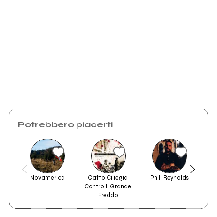
Scrivi all'utente che amministra la pagina.
2010
2009
quiet nights
Easy as spring and
violently black
Invia messaggio
Potrebbero piacerti
Novamerica
Gatto Ciliegia 
Phill Reynolds
Contro Il Grande 
Freddo