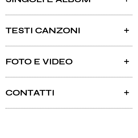
TESTI CANZONI
Ci sono 10 testi di canzoni di eva.
FOTO E VIDEO
Tutti i testi
2012
2011
Duramadre
fading monsters 2011
CONTATTI
Myspace.com
eva