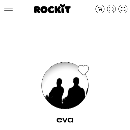
MAGAZINE
DATABASE
ARTICOLI
CONCERTI
ARTISTI
SHOP
RADIO
eva