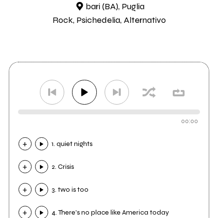
bari (BA), Puglia
Rock, Psichedelia, Alternativo
00:00
1. quiet nights
2. Crisis
3. two is too
4. There's no place like America today