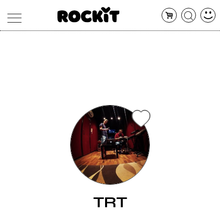
MAGAZINE
DATABASE
ARTICOLI
CONCERTI
ARTISTI
SHOP
RADIO
TRT