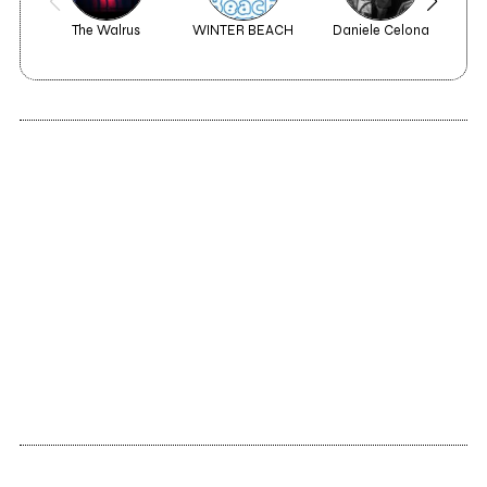
The Walrus
WINTER BEACH
Daniele Celona
The J
2013
Celle Mentali