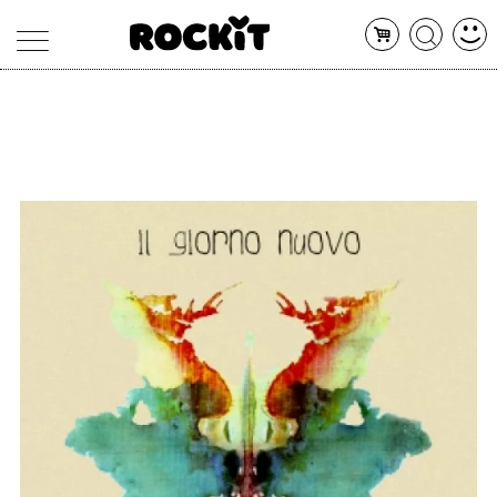
MAGAZINE
DATABASE
ARTICOLI
CONCERTI
ARTISTI
SHOP
RADIO