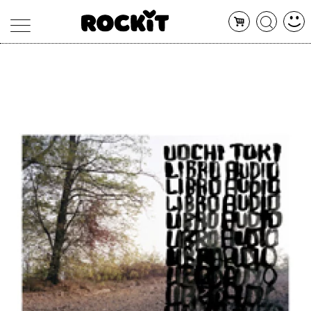
MAGAZINE
DATABASE
ARTICOLI
CONCERTI
ARTISTI
SHOP
RADIO