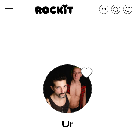
MAGAZINE
DATABASE
ARTICOLI
CONCERTI
ARTISTI
SHOP
RADIO
Ur