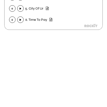
5. City Of Ur
6. Time To Pay