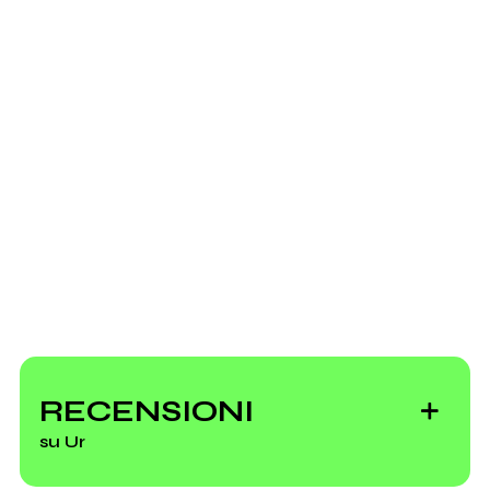
Ur _ press
Scrivi all'utente che amministra la pagina.
Invia messaggio
RECENSIONI
su Ur