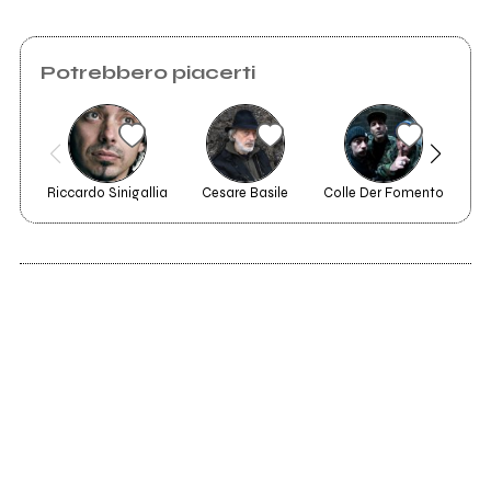
Potrebbero piacerti
Riccardo Sinigallia
Cesare Basile
Colle Der Fomento
C+
2022
City Of Ur