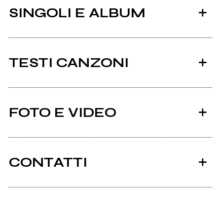
SINGOLI E ALBUM
TESTI CANZONI
Ci sono 9 testi di canzoni di Ur.
FOTO E VIDEO
Tutti i testi
2022
City Of Ur
CONTATTI
Nft.urband.net