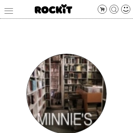
MAGAZINE
DATABASE
ARTICOLI
CONCERTI
ARTISTI
SHOP
RADIO