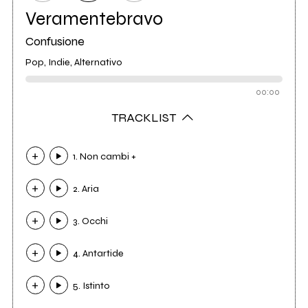
Veramentebravo
Confusione
Pop, Indie, Alternativo
00:00
TRACKLIST
1. Non cambi +
2. Aria
3. Occhi
4. Antartide
5. Istinto