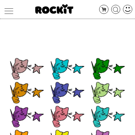
MAGAZINE
DATABASE
ARTICOLI
CONCERTI
ARTISTI
SHOP
RADIO