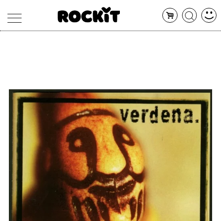
MAGAZINE
DATABASE
ARTICOLI
CONCERTI
ARTISTI
SHOP
RADIO