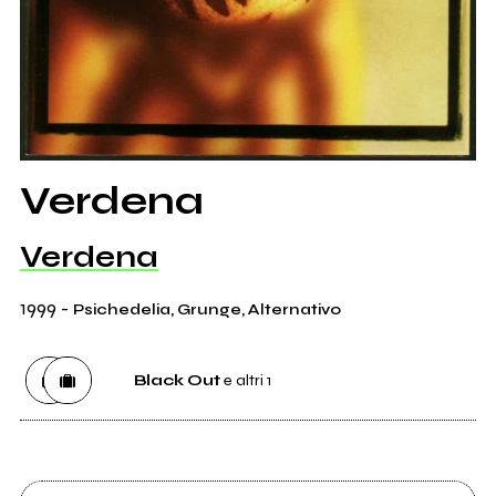
Verdena
Verdena
1999
-
Psichedelia, Grunge, Alternativo
Black Out
e altri 1
Etichetta
Black Out
2