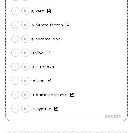
5. vera
6. dentro sharon
7. caramel pop
8. viba
9. ultranova
10. zoe
11. bambina in nero
12. eyeliner