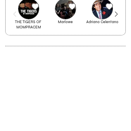
THE TIGERS OF 
Marlowe
Adriano Celentano
MOMPRACEM
2019
2016
Thimbles / Ossa
Glossolalia