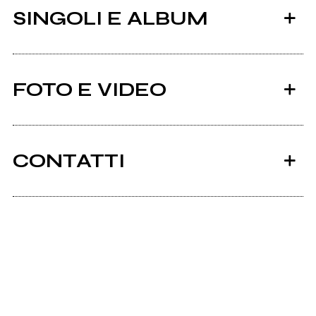
SINGOLI E ALBUM
FOTO E VIDEO
Link video non supportato, clicca qui.
CONTATTI
Nuova York
2019
2017
Facebook
Thimbles / Ossa (split)
Glossolalia
Bandcamp