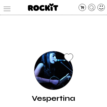
MAGAZINE
DATABASE
ARTICOLI
CONCERTI
ARTISTI
SHOP
RADIO
Vespertina