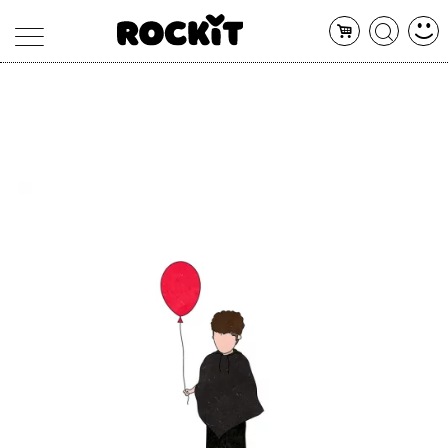
MAGAZINE
DATABASE
ARTICOLI
CONCERTI
ARTISTI
SHOP
RADIO