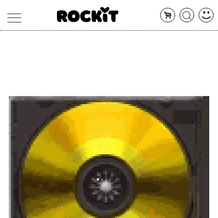
MAGAZINE
DATABASE
ARTICOLI
CONCERTI
ARTISTI
SHOP
RADIO