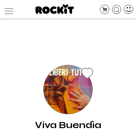
MAGAZINE
DATABASE
ARTICOLI
CONCERTI
ARTISTI
SHOP
RADIO
Viva Buendìa