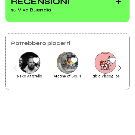
RECENSIONI
su Viva Buendìa
Potrebbero piacerti
Neko At Stella
Arcane of Souls
Fabio Viscogliosi
2011
Liberi tutti