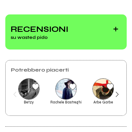
Vedi tutti
RECENSIONI
su wasted pido
Potrebbero piacerti
Betzy
Rachele Bastreghi
Arbe Garbe
2020
2016
WASTED PIDO
Homesick Songs
GHOST REVENGE