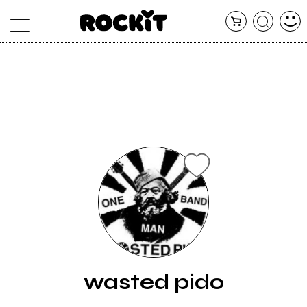
MAGAZINE
DATABASE
ARTICOLI
CONCERTI
ARTISTI
SHOP
RADIO
wasted pido