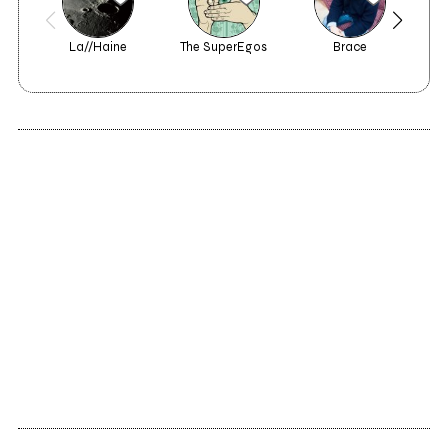
La//Haine
The SuperEgos
Brace
2008
Lividi