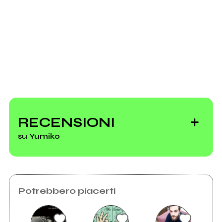
Invia messaggio
mio album
RECENSIONI
su Yumiko
Vedi tutti
Potrebbero piacerti