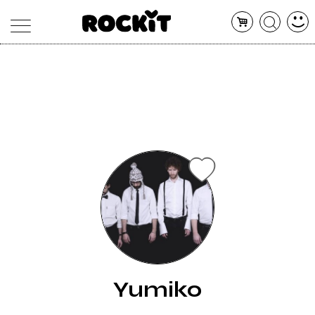
MAGAZINE
DATABASE
ARTICOLI
CONCERTI
ARTISTI
SHOP
RADIO
Yumiko