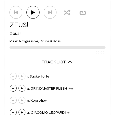
Etichetta
Bar La Muerte
1
Etichetta
SHOVE
0
ZEUS!
Zeus!
Etichetta
Escape From Today
0
Punk, Progressive, Drum & Bass
Etichetta
OFFSET
2
00:00
TRACKLIST
1. Suckertorte
2. GRINDMASTER FLESH
3. Koprofiev
4. GIACOMO LEOPARDI