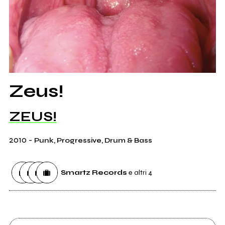
Zeus!
ZEUS!
2010
-
Punk, Progressive, Drum & Bass
Smartz Records
e altri 4
Etichetta
Smartz Records
0