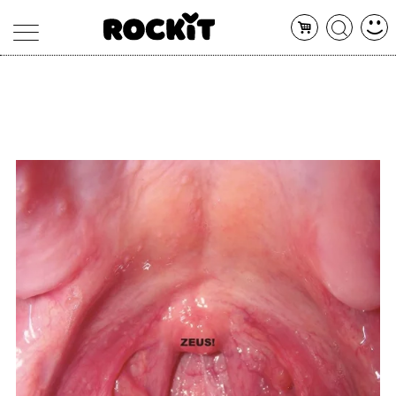
MAGAZINE
DATABASE
ARTICOLI
CONCERTI
ARTISTI
SHOP
RADIO