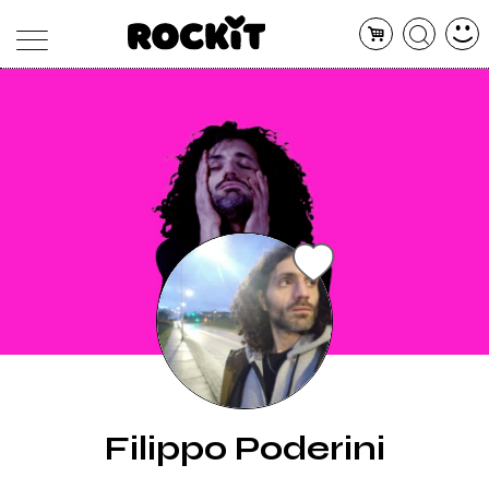
MAGAZINE
DATABASE
ARTICOLI
CONCERTI
ARTISTI
SHOP
RADIO
Filippo Poderini