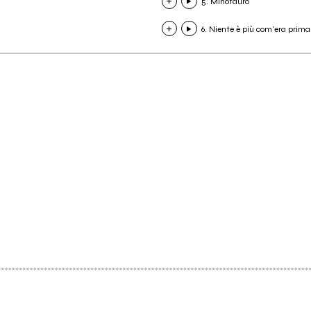
5. Minotauro
6. Niente è più com'era prima