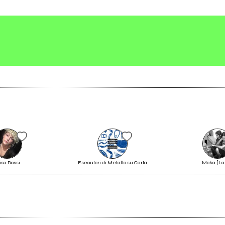
Scrivi all'utente che amministra la pagina.
Invia messaggio
isa Rossi
Esecutori di Metallo su Carta
Moka [La