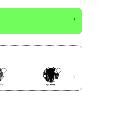
zio]
Airportman
Bianco