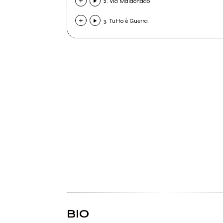
2. Via Maldonado
3. Tutto è Guerra
BIO