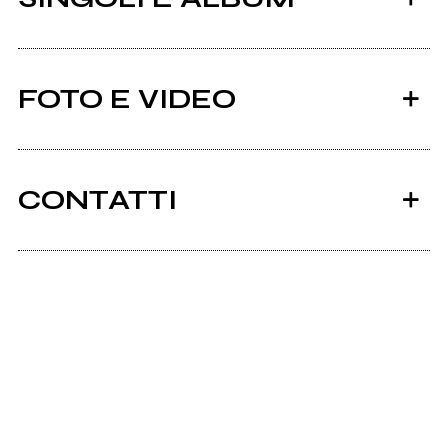
FOTO E VIDEO
CONTATTI
2021
2017
Facebook
Boh
Buona Felicità
Scrivi all'utente che amministra la pagina.
BISTURI