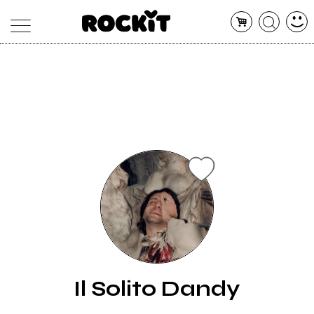
MAGAZINE
DATABASE
ARTICOLI
CONCERTI
ARTISTI
SHOP
RADIO
Il Solito Dandy