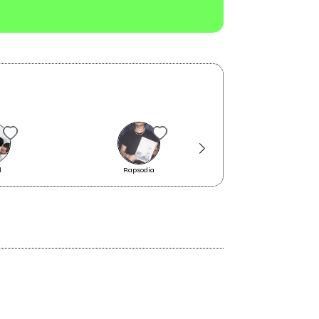
l
Rapsodia
Giulia's Mother