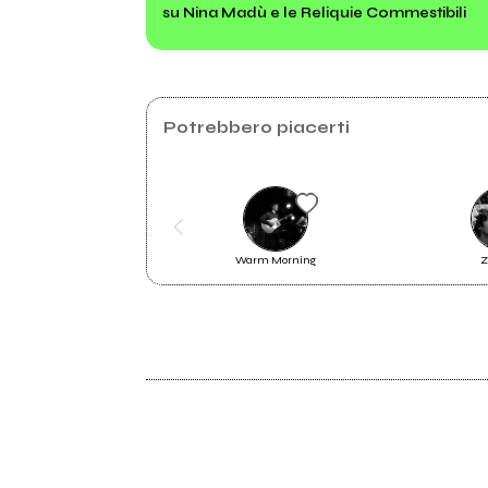
su Nina Madù e le Reliquie Commestibili
2015
2013
Octopussa
Hiru
Potrebbero piacerti
Warm Morning
Z
2014
Octopussa