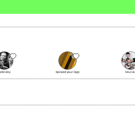
ndo
Invia messaggio
abrisky
Spread your legs
Murie