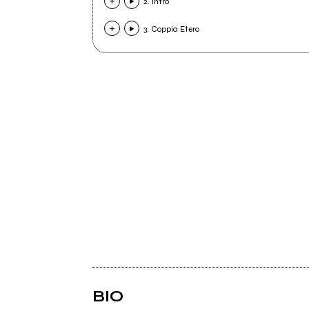
2. Intro
3. Coppia Etero
BIO