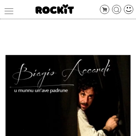
MAGAZINE
DATABASE
ARTICOLI
CONCERTI
ARTISTI
SHOP
RADIO