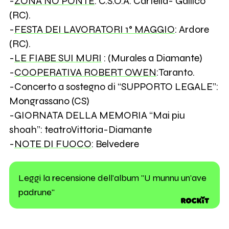
-
ZONA NO PONTE
: C.S.O.A. Cartella- Gallico
(RC).
-
FESTA DEI LAVORATORI 1° MAGGIO
: Ardore
(RC).
-
LE FIABE SUI MURI
: (Murales a Diamante)
-
COOPERATIVA ROBERT OWEN
:Taranto.
-Concerto a sostegno di “SUPPORTO LEGALE”:
Mongrassano (CS)
-GIORNATA DELLA MEMORIA “Mai piu
shoah”: teatroVittoria-Diamante
-
NOTE DI FUOCO
: Belvedere
Leggi la recensione dell'album "U munnu un'ave
padrune"