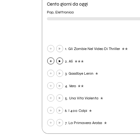
Cento giorni da oggi
Pop, Elettronica
1. Gli Zombie Nel Video Di Thriller
2. Alì
3. Goodbye Lenin
4. Vero
5. Una Vita Violenta
6. I 400 Colpi
7. La Primavera Araba