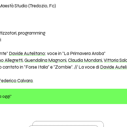
Maestà Studio (Tredozio, Fc)
tetizzatori, programming
i
ante"
Davide Autelitano
: voce in "La Primavera Araba"
o Allegretti
,
Guendalina Magnoni
,
Claudia Mondani
,
Vittoria Sal
cantato in "Forse Italia" e "Zombie". // La voce di
Davide Autel
Federico Calvara
.
a oggi"