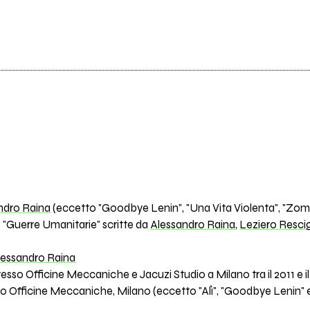
ndro Raina
(eccetto "Goodbye Lenin", "Una Vita Violenta", "Zombi
 "Guerre Umanitarie" scritte da
Alessandro Raina
,
Leziero Resci
lessandro Raina
so Officine Meccaniche e Jacuzi Studio a Milano tra il 2011 e il
 Officine Meccaniche, Milano (eccetto "Alì", "Goodbye Lenin" e