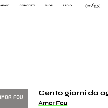
TABASE
CONCERTI
SHOP
RADIO
KIT PRO
ISTI
VIZI
Cento giorni da o
Amor Fou