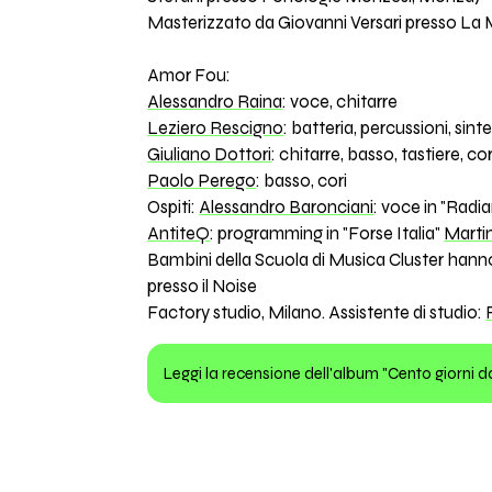
Masterizzato da Giovanni Versari presso La 
Amor Fou:
Alessandro Raina
: voce, chitarre
Leziero Rescigno
: batteria, percussioni, sin
Giuliano Dottori
: chitarre, basso, tastiere, cor
Paolo Perego
: basso, cori
Ospiti:
Alessandro Baronciani
: voce in "Radi
AntiteQ
: programming in "Forse Italia"
Martin
Bambini della Scuola di Musica Cluster hanno 
presso il Noise
Factory studio, Milano. Assistente di studio:
Leggi la recensione dell'album "Cento giorni d