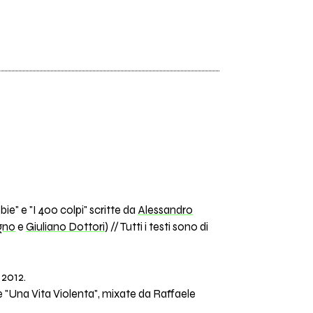
e" e "I 400 colpi" scritte da
Alessandro
gno
e
Giuliano Dottori
) // Tutti i testi sono di
 2012.
 "Una Vita Violenta", mixate da Raffaele