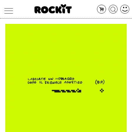
MAGAZINE
DATABASE
ARTICOLI
CONCERTI
ARTISTI
SHOP
RADIO