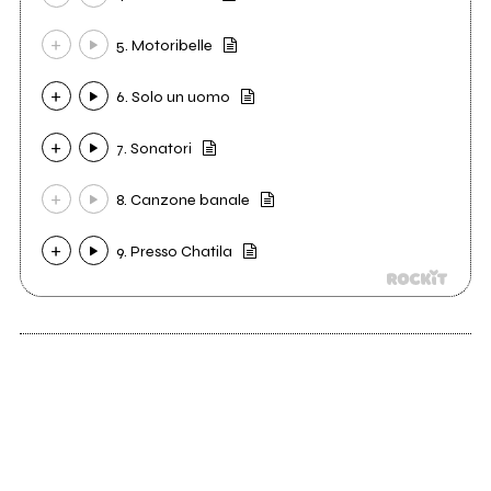
5. Motoribelle
6. Solo un uomo
7. Sonatori
8. Canzone banale
9. Presso Chatila