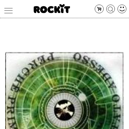
MAGAZINE
DATABASE
ARTICOLI
CONCERTI
ARTISTI
SHOP
RADIO