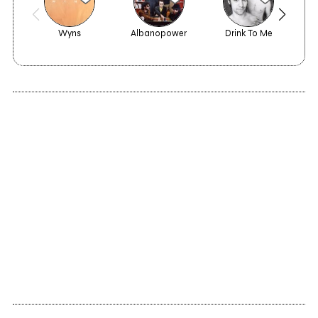
Wyns
Albanopower
Drink To Me
2016
2015
Follia
The Irish Side of
Piemonte