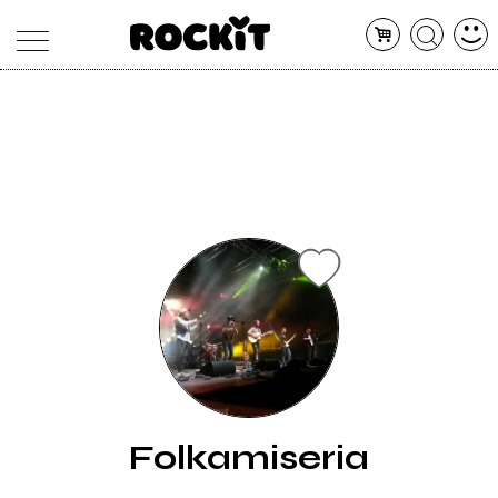
MAGAZINE
DATABASE
ARTICOLI
CONCERTI
ARTISTI
SHOP
RADIO
Folkamiseria