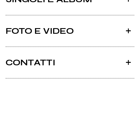
FOTO E VIDEO
CONTATTI
2017
2016
Folkamiseria.it
Follia
The Irish Side of
Piemonte
Youtube
Facebook
Folkamiseria Summer Tour 2015