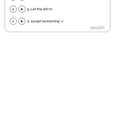
5. Let the shit in
6. sunset screaming