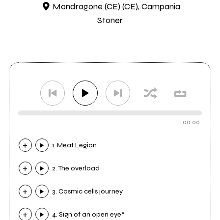
Mondragone (CE) (CE), Campania
Stoner
00:00
1. Meat Legion
2. The overload
3. Cosmic cells journey
4. Sign of an open eye*