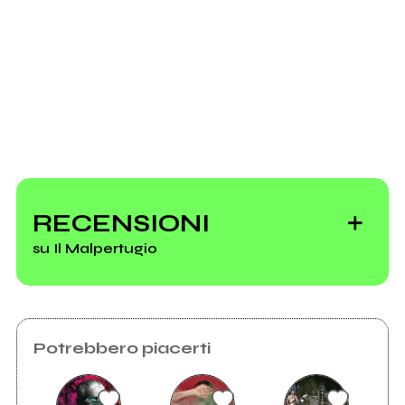
Invia messaggio
2012
2009
Sunset Screaming
the blues demon's show
RECENSIONI
su Il Malpertugio
Potrebbero piacerti