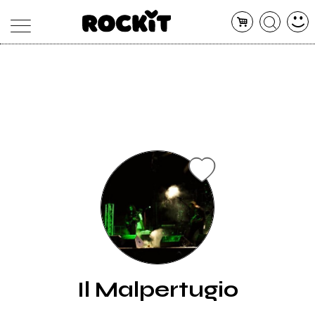
MAGAZINE
DATABASE
ARTICOLI
CONCERTI
ARTISTI
SHOP
RADIO
Il Malpertugio