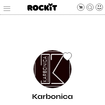
MAGAZINE
DATABASE
ARTICOLI
CONCERTI
ARTISTI
SHOP
RADIO
Karbonica