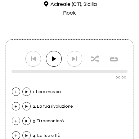
Acireale (CT), Sicilia
Rock
00:00
1. Lei è musica
2. La tua rivoluzione
3. Ti racconterò
4. La tua città