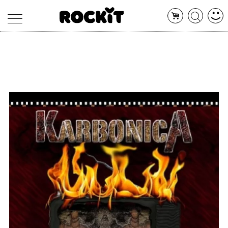
MAGAZINE
DATABASE
ARTICOLI
CONCERTI
ARTISTI
SHOP
RADIO